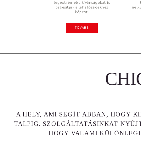
legextrémebb kívánságokat is
teljesítjük a lehetőségekhez
nélkü
képest.
TOVÁBB
CHI
A HELY, AMI SEGÍT ABBAN, HOGY
TALPIG. SZOLGÁLTATÁSINKAT NYÚ
HOGY VALAMI KÜLÖNLEG