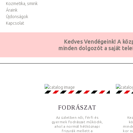
Kozmetika, smink
Áraink
Újdonságok
Kapcsolat
Kedves Vendégeink! A köz
minden dolgozót a
saját te
FODRÁSZAT
Az üzletben női, férfi és
Kez
gyermek fodrászat működik,
kö
ahol a normál hétköznapi
minde
frizurák mellett a
kor n